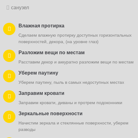
санузел
Вымоем и продезинфицируем ванну, унитаз и
Влажная протирка
Обезжирим плиту, фартук
биде
Сделаем влажную протирку доступных горизонтальных
Обезжирим и натрем поверхность кухонной плиты и
Вымоем и продезинфицируем ванну или душевой бокс,
поверхностей, декора, (на уровне глаз)
фартук
унитаз и биде
Разложим вещи по местам
Вымоем столешницу
Натрем зеркало
Расставим декор и аккуратно разложим вещи по местам
Обезжирим и протрем столешницу
Натрем зеркало до блеска, протрем бра
Уберем паутину
Протрем бытовую технику
Отполируем хромированные краны и
элементы
Уберем паутину, пыль в самых недоступных местах
Обезжирим и протрем внешнюю поверхность бытовой
техники: холодильник, микроволновку, электрочайник
Отполируем кран, душ и хромированные элементы
Заправим кровати
Начистим зеркальные поверхности
Вымоем пол и удалим известковый налет
Заправим кровати, диваны и протрем подоконники
Начистим зеркальные и стеклянные поверхности (кроме
Вымоем пол профессиональным кислотным средством,
Зеркальные поверхности
окон). Протрем пыль.
удалим известковый налет
Начистим зеркала и стеклянные поверхности, уберем
Вымоем и обезжирим пол
Вынесем мусор и заменим мусорный пакет
разводы
Вымоем и обезжирим пол профессиональным