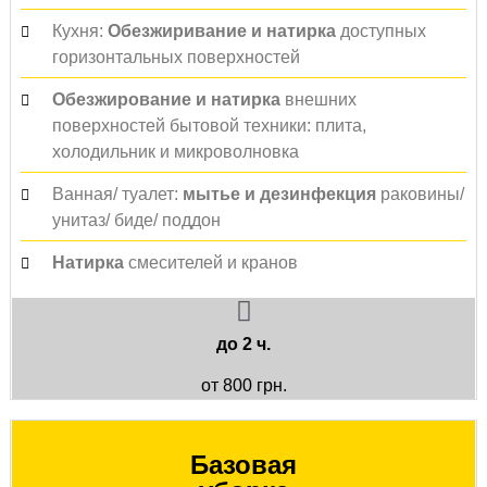
Кухня:
Обезжиривание и натирка
доступных
горизонтальных поверхностей
Обезжирование и натирка
внешних
поверхностей бытовой техники: плита,
холодильник и микроволновка
Ванная/ туалет:
мытье
и дезинфекция
раковины/
унитаз/ биде/ поддон
Натирка
смесителей и кранов
до 2 ч.
от 800 грн.
Базовая