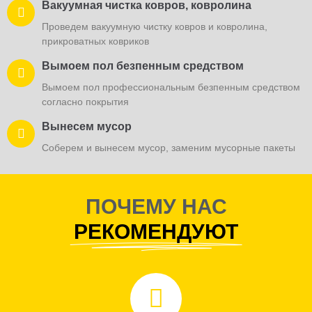
Вынесем мусор и заменим мусорный пакет
Вакуумная чистка ковров, ковролина
безпенным средством
Аккуратно расставим по полочкам
Проведем вакуумную чистку ковров и ковролина,
Мойка, дезинфекция раковины
прикроватных ковриков
Аккуратно расставим все по полочкам, разложим по
Вымоем и продезинфицируем раковины
местам
Вымоем пол безпенным средством
Плитка, Кафель, Плинтусы
Вымоем пол профессиональным безпенным средством
согласно покрытия
Очистим и обезжирим специальными средствами,
отмоем и протрем
Вынесем мусор
Вынесем мусор
Соберем и вынесем мусор, заменим мусорные пакеты
Соберем и вынесем мусор, заменим мусорные пакеты
ПОЧЕМУ НАС
РЕКОМЕНДУЮТ