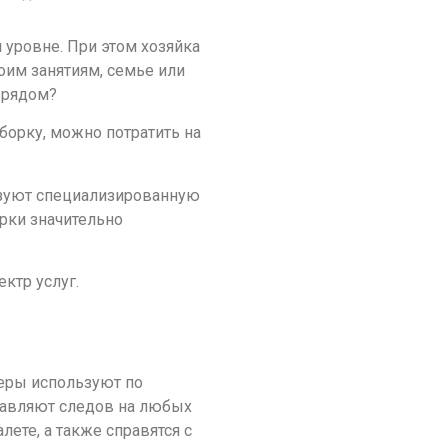
уровне. При этом хозяйка
оим занятиям, семье или
а рядом?
борку, можно потратить на
льзуют специализированную
орки значительно
ктр услуг.
неры используют по
тавляют следов на любых
лете, а также справятся с