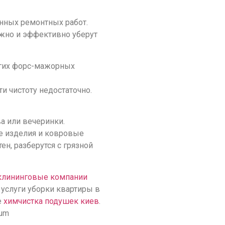
нных ремонтных работ.
жно и эффективно уберут
ругих форс-мажорных
и чистоту недостаточно.
а или вечеринки.
е изделия и ковровые
, разберутся с грязной
клининговые компании
 услуги уборки квартиры в
е
химчистка подушек киев
.
kum