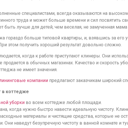
лненные специалистами, всегда оказываются на высоком 
инного труда и может больше времени и сил посвятить св
ет быть лучше для детей, чем веселая, не замученная мам
а гораздо больше типовой квартиры, и, взявшись за его у
При этом получить хороший результат довольно сложно.
блюдается, когда к работе приступают клинеры. Они испо
 продается в обычных магазинах. Качество и скорость уб
ттеджа не имеет значения.
лининговые компании
предлагают заказчикам широкий спе
 в коттедже
ьной уборки
во всем коттедже любой площади.
вана, когда нужно быстро навести идеальную чистоту. Кли
асходные материалы и чистящие средства, которые не ос
. Они наведут безупречную чистоту в ванной комнате и туа