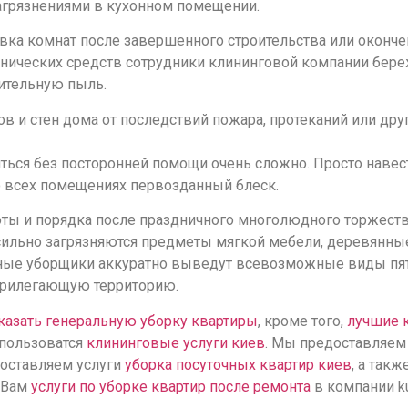
грязнениями в кухонном помещении.
вка комнат после завершенного строительства или оконче
ических средств сотрудники клининговой компании бере
оительную пыль.
ов и стен дома от последствий пожара, протеканий или д
ться без посторонней помощи очень сложно. Просто навест
о всех помещениях первозданный блеск.
оты и порядка после праздничного многолюдного торжеств
сильно загрязняются предметы мягкой мебели, деревянны
ые уборщики аккуратно выведут всевозможные виды пятен
прилегающую территорию.
казать генеральную уборку квартиры
, кроме того,
лучшие 
пользоватся
клининговые услуги киев
. Мы предоставляем
оставляем услуги
уборка посуточных квартир киев
, а такж
 Вам
услуги по уборке квартир после ремонта
в компании 